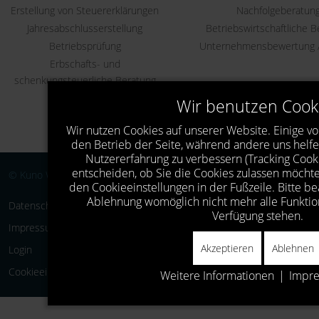
Erstellung von Steuererklärungen
Nachfolgeberatun
Jahresabschlusserstellung
Betriebswirtschaftliche 
Betriebsprüfung
Unternehmensbewertung /
Erbschafts- und
schenkungsteuerliche Beratung
Umwandlungen
Wir benutzen Cook
Umsatzsteuer
Wir nutzen Cookies auf unserer Website. Einige von
Gutachten
den Betrieb der Seite, während andere uns helfe
Nutzererfahrung zu verbessern (Tracking Cooki
entscheiden, ob Sie die Cookies zulassen möchte
© Kuno Wittmann Stb 2026
den Cookieeinstellungen in der Fußzeile. Bitte be
Ablehnung womöglich nicht mehr alle Funktion
Datenschutz
Verfügung stehen.
Impressum
Akzeptieren
Ablehnen
Login
Cookieeinstellungen
Weitere Informationen
|
Impr